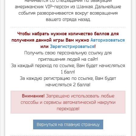
начинается со спецзадания по эвакуации
американских VIP-персон из Шанхая. Дальнейшие
события разворачиваются вокруг возвращения
вашего отряда назад.
Чтобы набрать нужное количество баллов для
получения данной игры Вам нужно
Авторизоваться
или
Зарегистрироваться
!
Получить свою персональную ссылку для
приглашения людей на сайт!
За каждый переход по ссылке, Вам будет начисляться
1 балл!
За каждую регистрацию по ссылке, Вам будет
начисляться 2 балла!
Внимание!
Запрещено использовать любые
способы и сервисы автоматической накрутки
переходов!
Вернуться на главную страницу