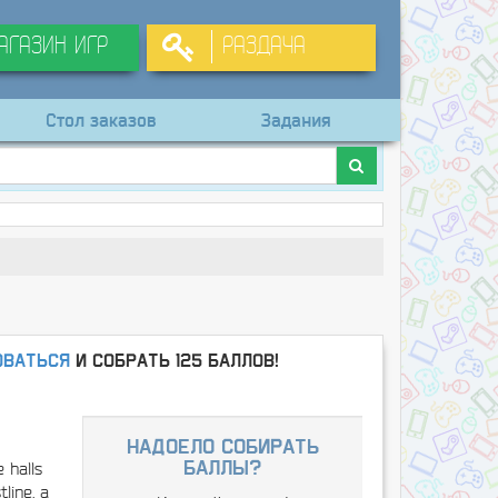
агазин игр
Раздача
Стол заказов
Задания
оваться
и собрать 125 баллов!
надоело собирать
 halls
баллы?
line, a