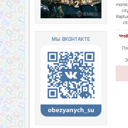
monste
cit
Raptur
ci
Чтоб
Мы ВКонтакте
По
З