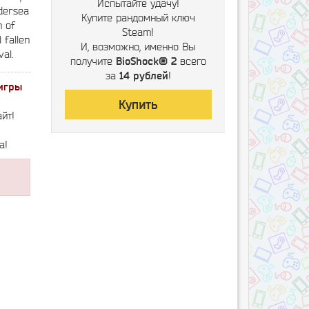
Испытайте удачу!
ndersea
Купите рандомный ключ
n of
Steam!
 fallen
И, возможно, именно Вы
al.
получите
BioShock® 2
всего
за
14 рублей
!
игры
Купить
йт!
а!