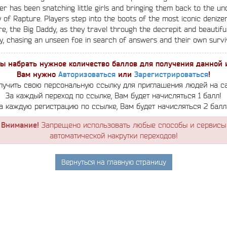
r has been snatching little girls and bringing them back to the u
y of Rapture. Players step into the boots of the most iconic denize
e, the Big Daddy, as they travel through the decrepit and beautiful
ty, chasing an unseen foe in search of answers and their own surviv
ы набрать нужное количество баллов для получения данной 
Вам нужно
Авторизоваться
или
Зарегистрироваться
!
лучить свою персональную ссылку для приглашения людей на са
За каждый переход по ссылке, Вам будет начисляться 1 балл!
а каждую регистрацию по ссылке, Вам будет начисляться 2 балл
Внимание!
Запрещено использовать любые способы и сервисы
автоматической накрутки переходов!
Вернуться на главную страницу