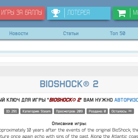
Игры за баллы
Лотерея
М
Новости
Статьи
Топ 50
BioShock® 2
й ключ для игры "
BioShock® 2
" Вам нужно
Авториз
∞
ID: 291
Категория: Steam
Просмотров: 209
Роздано: 0
Осталось:
Описание игры:
pproximately 10 years after the events of the original BioShock, the
ture once again echo with sins of the past. Along the Atlantic coast