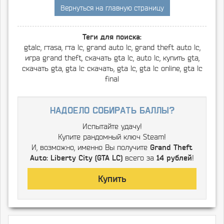
Вернуться на главную страницу
Теги для поиска:
gtalc, гтаsa, гта lc, grand auto lc, grand theft auto lc,
игра grand theft, скачать gta lc, auto lc, купить gta,
скачать gta, gta lc скачать, gta lc, gta lc online, gta lc
final
надоело собирать баллы?
Испытайте удачу!
Купите рандомный ключ Steam!
И, возможно, именно Вы получите
Grand Theft
Auto: Liberty City (GTA LC)
всего за
14 рублей
!
Купить