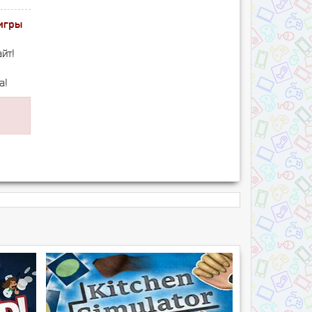
игры
йт!
а!