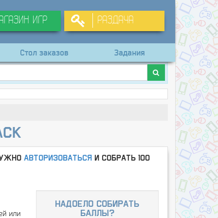
агазин игр
Раздача
Стол заказов
Задания
ack
нужно
Авторизоваться
и собрать 100
надоело собирать
ей или
баллы?