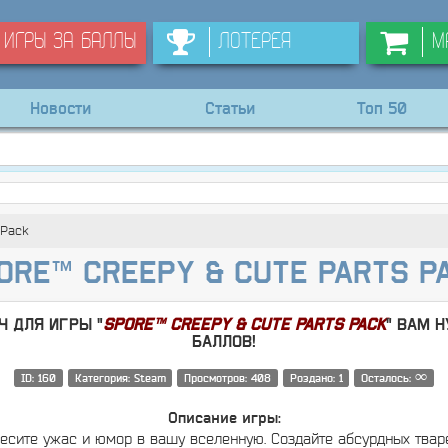
Игры за баллы
Лотерея
М
Новости
Статьи
Топ 50
 Pack
ORE™ Creepy & Cute Parts P
 для игры "
SPORE™ Creepy & Cute Parts Pack
" Вам 
баллов!
∞
ID: 160
Категория: Steam
Просмотров: 408
Роздано: 1
Осталось:
Описание игры:
есите ужас и юмор в вашу вселенную. Создайте абсурдных твар