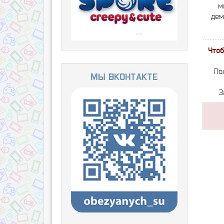
м
дем
Чтоб
По
Мы ВКонтакте
З