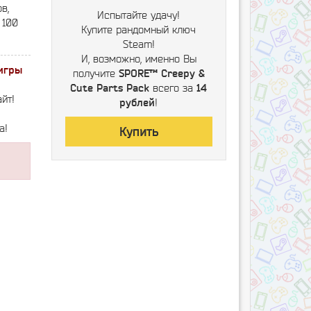
в,
Испытайте удачу!
 100
Купите рандомный ключ
Steam!
И, возможно, именно Вы
игры
получите
SPORE™ Creepy &
Cute Parts Pack
всего за
14
йт!
рублей
!
а!
Купить