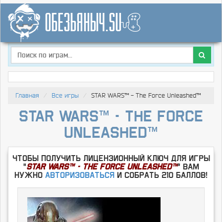
Главная
Все игры
STAR WARS™ - The Force Unleashed™
STAR WARS™ - The Force
Unleashed™
Чтобы получить лицензионный ключ для игры
"
STAR WARS™ - The Force Unleashed™
" Вам
нужно
Авторизоваться
и собрать 210 баллов!