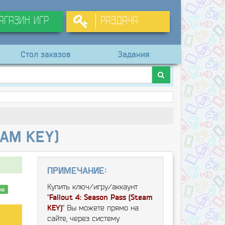
агазин игр
Раздача
Стол заказов
Задания
eam KEY)
Примечание:
Купить ключ/игру/аккаунт
на
"
Fallout 4: Season Pass (Steam
KEY)
" Вы можете прямо на
сайте, через систему