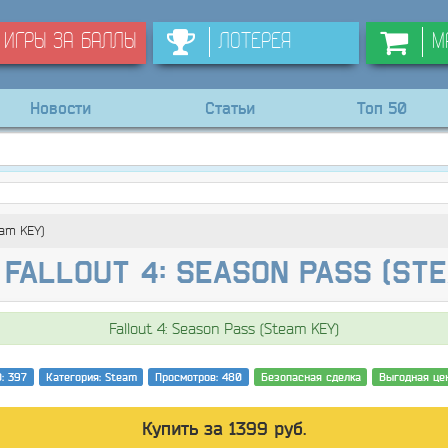
Игры за баллы
Лотерея
М
Новости
Статьи
Топ 50
eam KEY)
Fallout 4: Season Pass (St
Fallout 4: Season Pass (Steam KEY)
D: 397
Категория: Steam
Просмотров: 480
Безопасная сделка
Выгодная це
Купить за 1399 руб.