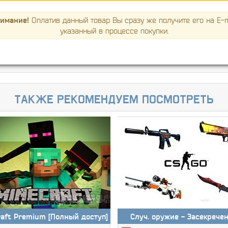
имание!
Оплатив данный товар Вы сразу же получите его на E-m
указанный в процессе покупки.
Также рекомендуем посмотреть
raft Premium [Полный доступ]
Случ. оружие - Засекрече