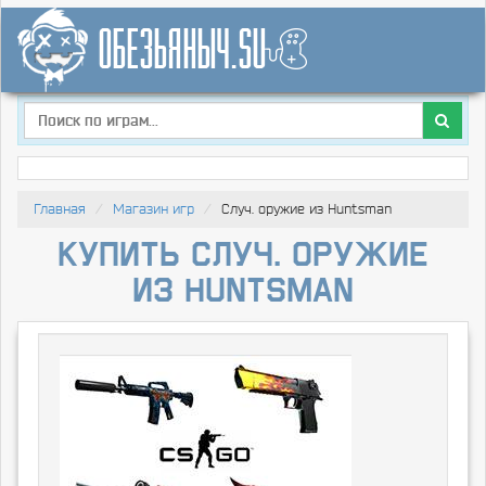
Главная
Магазин игр
Случ. оружие из Huntsman
Купить Случ. оружие
из Huntsman